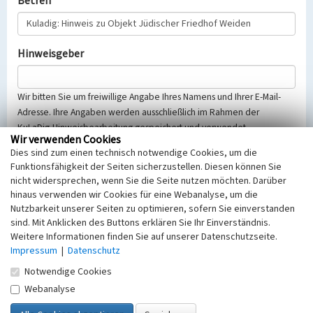
Betreff
Hinweisgeber
Wir bitten Sie um freiwillige Angabe Ihres Namens und Ihrer E-Mail-
Adresse. Ihre Angaben werden ausschließlich im Rahmen der
KuLaDig-Hinweisbearbeitung gespeichert und verwendet.
Wir verwenden Cookies
Selbstverständlich werden diese entsprechend der Vorschriften des
Dies sind zum einen technisch notwendige Cookies, um die
Telemediengesetzes, des Datenschutzgesetzes NRW und der seit
Funktionsfähigkeit der Seiten sicherzustellen. Diesen können Sie
dem 25.05.2018 gültigen Europäischen Datenschutzgrundverordnung
nicht widersprechen, wenn Sie die Seite nutzen möchten. Darüber
(EU-DSGVO) vertraulich behandelt, beachten Sie bitte unsere
hinaus verwenden wir Cookies für eine Webanalyse, um die
Hinweise zum
Datenschutz
.
Nutzbarkeit unserer Seiten zu optimieren, sofern Sie einverstanden
sind. Mit Anklicken des Buttons erklären Sie Ihr Einverständnis.
Nachricht
Weitere Informationen finden Sie auf unserer Datenschutzseite.
Impressum
|
Datenschutz
Notwendige Cookies
Webanalyse
Sicherheitsabfrage
Tragen Sie unten das Rechenergebnis aus der