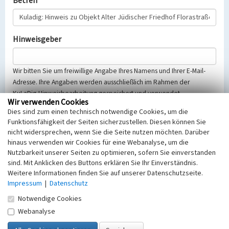
Betreff
Hinweisgeber
Wir bitten Sie um freiwillige Angabe Ihres Namens und Ihrer E-Mail-
Adresse. Ihre Angaben werden ausschließlich im Rahmen der
KuLaDig-Hinweisbearbeitung gespeichert und verwendet.
Wir verwenden Cookies
Selbstverständlich werden diese entsprechend der Vorschriften des
Dies sind zum einen technisch notwendige Cookies, um die
Telemediengesetzes, des Datenschutzgesetzes NRW und der seit
Funktionsfähigkeit der Seiten sicherzustellen. Diesen können Sie
dem 25.05.2018 gültigen Europäischen Datenschutzgrundverordnung
nicht widersprechen, wenn Sie die Seite nutzen möchten. Darüber
(EU-DSGVO) vertraulich behandelt, beachten Sie bitte unsere
hinaus verwenden wir Cookies für eine Webanalyse, um die
Hinweise zum
Datenschutz
.
Nutzbarkeit unserer Seiten zu optimieren, sofern Sie einverstanden
sind. Mit Anklicken des Buttons erklären Sie Ihr Einverständnis.
Nachricht
Weitere Informationen finden Sie auf unserer Datenschutzseite.
Impressum
|
Datenschutz
Notwendige Cookies
Webanalyse
Sicherheitsabfrage
Tragen Sie unten das Rechenergebnis aus der