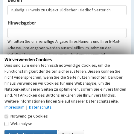
Betreff
Hinweisgeber
Wir bitten Sie um freiwillige Angabe Ihres Namens und Ihrer E-Mail-
Adresse. Ihre Angaben werden ausschließlich im Rahmen der
KuLaDig-Hinweisbearbeitung gespeichert und verwendet.
Wir verwenden Cookies
Selbstverständlich werden diese entsprechend der Vorschriften des
Dies sind zum einen technisch notwendige Cookies, um die
Telemediengesetzes, des Datenschutzgesetzes NRW und der seit
Funktionsfähigkeit der Seiten sicherzustellen. Diesen können Sie
dem 25.05.2018 gültigen Europäischen Datenschutzgrundverordnung
nicht widersprechen, wenn Sie die Seite nutzen möchten. Darüber
(EU-DSGVO) vertraulich behandelt, beachten Sie bitte unsere
hinaus verwenden wir Cookies für eine Webanalyse, um die
Hinweise zum
Datenschutz
.
Nutzbarkeit unserer Seiten zu optimieren, sofern Sie einverstanden
sind. Mit Anklicken des Buttons erklären Sie Ihr Einverständnis.
Nachricht
Weitere Informationen finden Sie auf unserer Datenschutzseite.
Impressum
|
Datenschutz
Notwendige Cookies
Webanalyse
Sicherheitsabfrage
Tragen Sie unten das Rechenergebnis aus der