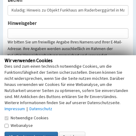
Betreff
Hinweisgeber
Wir bitten Sie um freiwillige Angabe Ihres Namens und Ihrer E-Mail-
Adresse. Ihre Angaben werden ausschließlich im Rahmen der
KuLaDig-Hinweisbearbeitung gespeichert und verwendet.
Wir verwenden Cookies
Selbstverständlich werden diese entsprechend der Vorschriften des
Dies sind zum einen technisch notwendige Cookies, um die
Telemediengesetzes, des Datenschutzgesetzes NRW und der seit
Funktionsfähigkeit der Seiten sicherzustellen. Diesen können Sie
dem 25.05.2018 gültigen Europäischen Datenschutzgrundverordnung
nicht widersprechen, wenn Sie die Seite nutzen möchten. Darüber
(EU-DSGVO) vertraulich behandelt, beachten Sie bitte unsere
hinaus verwenden wir Cookies für eine Webanalyse, um die
Hinweise zum
Datenschutz
.
Nutzbarkeit unserer Seiten zu optimieren, sofern Sie einverstanden
sind. Mit Anklicken des Buttons erklären Sie Ihr Einverständnis.
Nachricht
Weitere Informationen finden Sie auf unserer Datenschutzseite.
Impressum
|
Datenschutz
Notwendige Cookies
Webanalyse
Sicherheitsabfrage
Tragen Sie unten das Rechenergebnis aus der