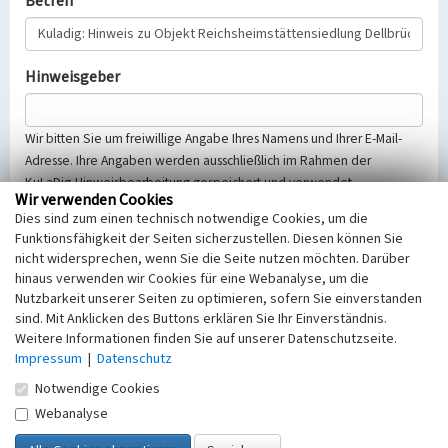
Betreff
Hinweisgeber
Wir bitten Sie um freiwillige Angabe Ihres Namens und Ihrer E-Mail-
Adresse. Ihre Angaben werden ausschließlich im Rahmen der
KuLaDig-Hinweisbearbeitung gespeichert und verwendet.
Wir verwenden Cookies
Selbstverständlich werden diese entsprechend der Vorschriften des
Dies sind zum einen technisch notwendige Cookies, um die
Telemediengesetzes, des Datenschutzgesetzes NRW und der seit
Funktionsfähigkeit der Seiten sicherzustellen. Diesen können Sie
dem 25.05.2018 gültigen Europäischen Datenschutzgrundverordnung
nicht widersprechen, wenn Sie die Seite nutzen möchten. Darüber
(EU-DSGVO) vertraulich behandelt, beachten Sie bitte unsere
hinaus verwenden wir Cookies für eine Webanalyse, um die
Hinweise zum
Datenschutz
.
Nutzbarkeit unserer Seiten zu optimieren, sofern Sie einverstanden
sind. Mit Anklicken des Buttons erklären Sie Ihr Einverständnis.
Nachricht
Weitere Informationen finden Sie auf unserer Datenschutzseite.
Impressum
|
Datenschutz
Notwendige Cookies
Webanalyse
Sicherheitsabfrage
Tragen Sie unten das Rechenergebnis aus der