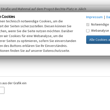
n Cookies
Impressum
|
Da
inen technisch notwendige Cookies, um die
Notwendige 
it der Seiten sicherzustellen. Diesen können Sie
Webanalyse
chen, wenn Sie die Seite nutzen möchten. Darüber
r E-Mail-Adresse. Ihre Angaben werden ausschließlich im Rahmen der KuLaDig-
n wir Cookies für eine Webanalyse, um die
iften des Telemediengesetzes, des Datenschutzgesetzes NRW und der seit dem
erer Seiten zu optimieren, sofern Sie einverstanden
elt, beachten Sie bitte unsere Hinweise zum
ken des Buttons erklären Sie Ihr Einverständnis.
Datenschutz
.
tionen finden Sie auf unserer Datenschutzseite.
 aus der Grafik ein