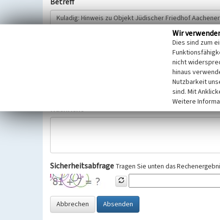
Betreff
Wir verwende
Hinweisgeber
Dies sind zum e
Funktionsfähigke
nicht widerspre
Wir bitten Sie um freiwillige Angabe Ihres Namens und Ihre
hinaus verwende
Selbstverständlich werden diese entsprechend der Vorschr
Nutzbarkeit uns
Datenschutzgrundverordnung (EU-DSGVO) vertraulich behand
sind. Mit Anklic
Weitere Informa
Nachricht
Sicherheitsabfrage
Tragen Sie unten das Rechenergebnis
Abbrechen
Absenden