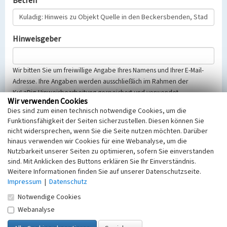
Betreff
Hinweisgeber
Wir bitten Sie um freiwillige Angabe Ihres Namens und Ihrer E-Mail-
Adresse. Ihre Angaben werden ausschließlich im Rahmen der
KuLaDig-Hinweisbearbeitung gespeichert und verwendet.
Wir verwenden Cookies
Selbstverständlich werden diese entsprechend der Vorschriften des
Dies sind zum einen technisch notwendige Cookies, um die
Telemediengesetzes, des Datenschutzgesetzes NRW und der seit
Funktionsfähigkeit der Seiten sicherzustellen. Diesen können Sie
dem 25.05.2018 gültigen Europäischen Datenschutzgrundverordnung
nicht widersprechen, wenn Sie die Seite nutzen möchten. Darüber
(EU-DSGVO) vertraulich behandelt, beachten Sie bitte unsere
hinaus verwenden wir Cookies für eine Webanalyse, um die
Hinweise zum
Datenschutz
.
Nutzbarkeit unserer Seiten zu optimieren, sofern Sie einverstanden
sind. Mit Anklicken des Buttons erklären Sie Ihr Einverständnis.
Nachricht
Weitere Informationen finden Sie auf unserer Datenschutzseite.
Impressum
|
Datenschutz
Notwendige Cookies
Webanalyse
Sicherheitsabfrage
Tragen Sie unten das Rechenergebnis aus der