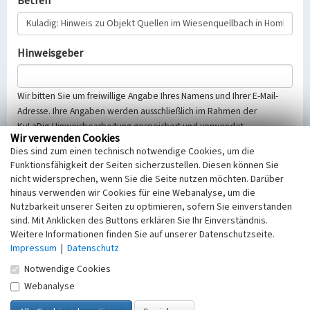
Betreff
Hinweisgeber
Wir bitten Sie um freiwillige Angabe Ihres Namens und Ihrer E-Mail-
Adresse. Ihre Angaben werden ausschließlich im Rahmen der
KuLaDig-Hinweisbearbeitung gespeichert und verwendet.
Wir verwenden Cookies
Selbstverständlich werden diese entsprechend der Vorschriften des
Dies sind zum einen technisch notwendige Cookies, um die
Telemediengesetzes, des Datenschutzgesetzes NRW und der seit
Funktionsfähigkeit der Seiten sicherzustellen. Diesen können Sie
dem 25.05.2018 gültigen Europäischen Datenschutzgrundverordnung
nicht widersprechen, wenn Sie die Seite nutzen möchten. Darüber
(EU-DSGVO) vertraulich behandelt, beachten Sie bitte unsere
hinaus verwenden wir Cookies für eine Webanalyse, um die
Hinweise zum
Datenschutz
.
Nutzbarkeit unserer Seiten zu optimieren, sofern Sie einverstanden
sind. Mit Anklicken des Buttons erklären Sie Ihr Einverständnis.
Nachricht
Weitere Informationen finden Sie auf unserer Datenschutzseite.
Impressum
|
Datenschutz
Notwendige Cookies
Webanalyse
Sicherheitsabfrage
Tragen Sie unten das Rechenergebnis aus der