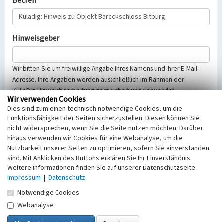
Betreff
Hinweisgeber
Wir bitten Sie um freiwillige Angabe Ihres Namens und Ihrer E-Mail-
Adresse. Ihre Angaben werden ausschließlich im Rahmen der
KuLaDig-Hinweisbearbeitung gespeichert und verwendet.
Wir verwenden Cookies
Selbstverständlich werden diese entsprechend der Vorschriften des
Dies sind zum einen technisch notwendige Cookies, um die
Telemediengesetzes, des Datenschutzgesetzes NRW und der seit
Funktionsfähigkeit der Seiten sicherzustellen. Diesen können Sie
dem 25.05.2018 gültigen Europäischen Datenschutzgrundverordnung
nicht widersprechen, wenn Sie die Seite nutzen möchten. Darüber
(EU-DSGVO) vertraulich behandelt, beachten Sie bitte unsere
hinaus verwenden wir Cookies für eine Webanalyse, um die
Hinweise zum
Datenschutz
.
Nutzbarkeit unserer Seiten zu optimieren, sofern Sie einverstanden
sind. Mit Anklicken des Buttons erklären Sie Ihr Einverständnis.
Nachricht
Weitere Informationen finden Sie auf unserer Datenschutzseite.
Impressum
|
Datenschutz
Notwendige Cookies
Webanalyse
Sicherheitsabfrage
Tragen Sie unten das Rechenergebnis aus der