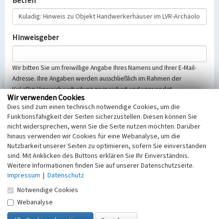
Betreff
Hinweisgeber
Wir bitten Sie um freiwillige Angabe Ihres Namens und Ihrer E-Mail-
Adresse. Ihre Angaben werden ausschließlich im Rahmen der
KuLaDig-Hinweisbearbeitung gespeichert und verwendet.
Wir verwenden Cookies
Selbstverständlich werden diese entsprechend der Vorschriften des
Dies sind zum einen technisch notwendige Cookies, um die
Telemediengesetzes, des Datenschutzgesetzes NRW und der seit
Funktionsfähigkeit der Seiten sicherzustellen. Diesen können Sie
dem 25.05.2018 gültigen Europäischen Datenschutzgrundverordnung
nicht widersprechen, wenn Sie die Seite nutzen möchten. Darüber
(EU-DSGVO) vertraulich behandelt, beachten Sie bitte unsere
hinaus verwenden wir Cookies für eine Webanalyse, um die
Hinweise zum
Datenschutz
.
Nutzbarkeit unserer Seiten zu optimieren, sofern Sie einverstanden
sind. Mit Anklicken des Buttons erklären Sie Ihr Einverständnis.
Nachricht
Weitere Informationen finden Sie auf unserer Datenschutzseite.
Impressum
|
Datenschutz
Notwendige Cookies
Webanalyse
Sicherheitsabfrage
Tragen Sie unten das Rechenergebnis aus der