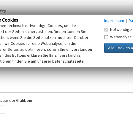
n Cookies
Impressum
|
Da
inen technisch notwendige Cookies, um die
Notwendige 
it der Seiten sicherzustellen. Diesen können Sie
Webanalyse
chen, wenn Sie die Seite nutzen möchten. Darüber
r E-Mail-Adresse. Ihre Angaben werden ausschließlich im Rahmen der KuLaDig-
n wir Cookies für eine Webanalyse, um die
iften des Telemediengesetzes, des Datenschutzgesetzes NRW und der seit dem
erer Seiten zu optimieren, sofern Sie einverstanden
elt, beachten Sie bitte unsere Hinweise zum
ken des Buttons erklären Sie Ihr Einverständnis.
Datenschutz
.
tionen finden Sie auf unserer Datenschutzseite.
 aus der Grafik ein