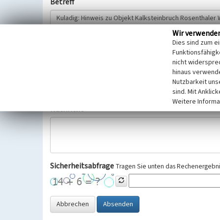
Betreff
Wir verwende
Hinweisgeber
Dies sind zum e
Funktionsfähigke
nicht widerspre
Wir bitten Sie um freiwillige Angabe Ihres Namens und Ihre
hinaus verwende
Selbstverständlich werden diese entsprechend der Vorschr
Nutzbarkeit uns
Datenschutzgrundverordnung (EU-DSGVO) vertraulich behand
sind. Mit Anklic
Weitere Informa
Nachricht
Sicherheitsabfrage
Tragen Sie unten das Rechenergebnis
Abbrechen
Absenden