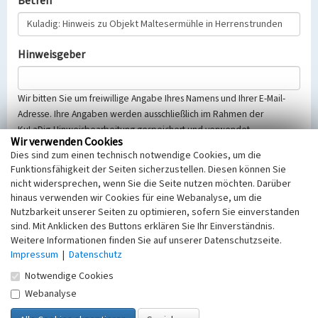
Betreff
Hinweisgeber
Wir bitten Sie um freiwillige Angabe Ihres Namens und Ihrer E-Mail-
Adresse. Ihre Angaben werden ausschließlich im Rahmen der
KuLaDig-Hinweisbearbeitung gespeichert und verwendet.
Wir verwenden Cookies
Selbstverständlich werden diese entsprechend der Vorschriften des
Dies sind zum einen technisch notwendige Cookies, um die
Telemediengesetzes, des Datenschutzgesetzes NRW und der seit
Funktionsfähigkeit der Seiten sicherzustellen. Diesen können Sie
dem 25.05.2018 gültigen Europäischen Datenschutzgrundverordnung
nicht widersprechen, wenn Sie die Seite nutzen möchten. Darüber
(EU-DSGVO) vertraulich behandelt, beachten Sie bitte unsere
hinaus verwenden wir Cookies für eine Webanalyse, um die
Hinweise zum
Datenschutz
.
Nutzbarkeit unserer Seiten zu optimieren, sofern Sie einverstanden
sind. Mit Anklicken des Buttons erklären Sie Ihr Einverständnis.
Nachricht
Weitere Informationen finden Sie auf unserer Datenschutzseite.
Impressum
|
Datenschutz
Notwendige Cookies
Webanalyse
Sicherheitsabfrage
Tragen Sie unten das Rechenergebnis aus der