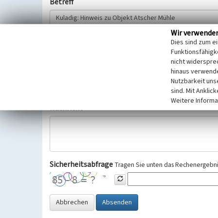
Betreff
Wir verwende
Hinweisgeber
Dies sind zum e
Funktionsfähigke
nicht widerspre
Wir bitten Sie um freiwillige Angabe Ihres Namens und Ihre
hinaus verwende
Selbstverständlich werden diese entsprechend der Vorschr
Nutzbarkeit uns
Datenschutzgrundverordnung (EU-DSGVO) vertraulich behand
sind. Mit Anklic
Weitere Informa
Nachricht
Sicherheitsabfrage
Tragen Sie unten das Rechenergebnis
Abbrechen
Absenden