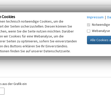
n Cookies
Impressum
|
Da
inen technisch notwendige Cookies, um die
Notwendige 
it der Seiten sicherzustellen. Diesen können Sie
Webanalyse
chen, wenn Sie die Seite nutzen möchten. Darüber
r E-Mail-Adresse. Ihre Angaben werden ausschließlich im Rahmen der KuLaDig-
n wir Cookies für eine Webanalyse, um die
iften des Telemediengesetzes, des Datenschutzgesetzes NRW und der seit dem
erer Seiten zu optimieren, sofern Sie einverstanden
elt, beachten Sie bitte unsere Hinweise zum
ken des Buttons erklären Sie Ihr Einverständnis.
Datenschutz
.
tionen finden Sie auf unserer Datenschutzseite.
 aus der Grafik ein