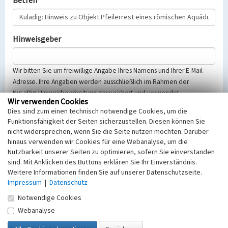
Betreff
Hinweisgeber
Wir bitten Sie um freiwillige Angabe Ihres Namens und Ihrer E-Mail-
Adresse. Ihre Angaben werden ausschließlich im Rahmen der
KuLaDig-Hinweisbearbeitung gespeichert und verwendet.
Wir verwenden Cookies
Selbstverständlich werden diese entsprechend der Vorschriften des
Dies sind zum einen technisch notwendige Cookies, um die
Telemediengesetzes, des Datenschutzgesetzes NRW und der seit
Funktionsfähigkeit der Seiten sicherzustellen. Diesen können Sie
dem 25.05.2018 gültigen Europäischen Datenschutzgrundverordnung
nicht widersprechen, wenn Sie die Seite nutzen möchten. Darüber
(EU-DSGVO) vertraulich behandelt, beachten Sie bitte unsere
hinaus verwenden wir Cookies für eine Webanalyse, um die
Hinweise zum
Datenschutz
.
Nutzbarkeit unserer Seiten zu optimieren, sofern Sie einverstanden
sind. Mit Anklicken des Buttons erklären Sie Ihr Einverständnis.
Nachricht
Weitere Informationen finden Sie auf unserer Datenschutzseite.
Impressum
|
Datenschutz
Notwendige Cookies
Webanalyse
Sicherheitsabfrage
Tragen Sie unten das Rechenergebnis aus der