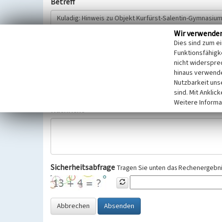
Betreff
Wir verwende
Hinweisgeber
Dies sind zum e
Funktionsfähigke
nicht widerspre
Wir bitten Sie um freiwillige Angabe Ihres Namens und Ihre
hinaus verwende
Selbstverständlich werden diese entsprechend der Vorschr
Nutzbarkeit uns
Datenschutzgrundverordnung (EU-DSGVO) vertraulich behand
sind. Mit Anklic
Weitere Informa
Nachricht
Sicherheitsabfrage
Tragen Sie unten das Rechenergebnis
Abbrechen
Absenden