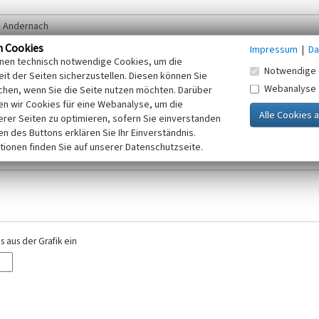
n Cookies
Impressum
|
Da
inen technisch notwendige Cookies, um die
Notwendige 
it der Seiten sicherzustellen. Diesen können Sie
Webanalyse
chen, wenn Sie die Seite nutzen möchten. Darüber
r E-Mail-Adresse. Ihre Angaben werden ausschließlich im Rahmen der KuLaDig-
n wir Cookies für eine Webanalyse, um die
iften des Telemediengesetzes, des Datenschutzgesetzes NRW und der seit dem
erer Seiten zu optimieren, sofern Sie einverstanden
elt, beachten Sie bitte unsere Hinweise zum
ken des Buttons erklären Sie Ihr Einverständnis.
Datenschutz
.
tionen finden Sie auf unserer Datenschutzseite.
 aus der Grafik ein