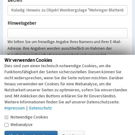
Betreff
Hinweisgeber
Wir bitten Sie um freiwillige Angabe Ihres Namens und Ihrer E-Mail-
Adresse. Ihre Angaben werden ausschließlich im Rahmen der
KuLaDig-Hinweisbearbeitung gespeichert und verwendet.
Wir verwenden Cookies
Selbstverständlich werden diese entsprechend der Vorschriften des
Dies sind zum einen technisch notwendige Cookies, um die
Telemediengesetzes, des Datenschutzgesetzes NRW und der seit
Funktionsfähigkeit der Seiten sicherzustellen. Diesen können Sie
dem 25.05.2018 gültigen Europäischen Datenschutzgrundverordnung
nicht widersprechen, wenn Sie die Seite nutzen möchten. Darüber
(EU-DSGVO) vertraulich behandelt, beachten Sie bitte unsere
hinaus verwenden wir Cookies für eine Webanalyse, um die
Hinweise zum
Datenschutz
.
Nutzbarkeit unserer Seiten zu optimieren, sofern Sie einverstanden
sind. Mit Anklicken des Buttons erklären Sie Ihr Einverständnis.
Nachricht
Weitere Informationen finden Sie auf unserer Datenschutzseite.
Impressum
|
Datenschutz
Notwendige Cookies
Webanalyse
Sicherheitsabfrage
Tragen Sie unten das Rechenergebnis aus der