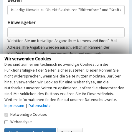
Betreff
Hinweisgeber
Wir bitten Sie um freiwillige Angabe Ihres Namens und Ihrer E-Mail-
Adresse. Ihre Angaben werden ausschließlich im Rahmen der
KuLaDig-Hinweisbearbeitung gespeichert und verwendet.
Wir verwenden Cookies
Selbstverständlich werden diese entsprechend der Vorschriften des
Dies sind zum einen technisch notwendige Cookies, um die
Telemediengesetzes, des Datenschutzgesetzes NRW und der seit
Funktionsfähigkeit der Seiten sicherzustellen. Diesen können Sie
dem 25.05.2018 gültigen Europäischen Datenschutzgrundverordnung
nicht widersprechen, wenn Sie die Seite nutzen möchten. Darüber
(EU-DSGVO) vertraulich behandelt, beachten Sie bitte unsere
hinaus verwenden wir Cookies für eine Webanalyse, um die
Hinweise zum
Datenschutz
.
Nutzbarkeit unserer Seiten zu optimieren, sofern Sie einverstanden
sind. Mit Anklicken des Buttons erklären Sie Ihr Einverständnis.
Nachricht
Weitere Informationen finden Sie auf unserer Datenschutzseite.
Impressum
|
Datenschutz
Notwendige Cookies
Webanalyse
Sicherheitsabfrage
Tragen Sie unten das Rechenergebnis aus der