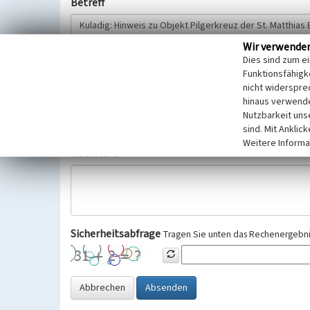
Betreff
Wir verwende
Hinweisgeber
Dies sind zum e
Funktionsfähigke
nicht widerspre
Wir bitten Sie um freiwillige Angabe Ihres Namens und Ihre
hinaus verwende
Selbstverständlich werden diese entsprechend der Vorschr
Nutzbarkeit uns
Datenschutzgrundverordnung (EU-DSGVO) vertraulich behand
sind. Mit Anklic
Weitere Informa
Nachricht
Sicherheitsabfrage
Tragen Sie unten das Rechenergebnis
Abbrechen
Absenden