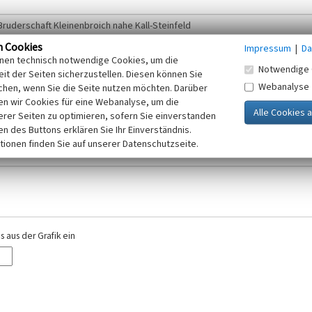
n Cookies
Impressum
|
Da
inen technisch notwendige Cookies, um die
Notwendige 
it der Seiten sicherzustellen. Diesen können Sie
Webanalyse
chen, wenn Sie die Seite nutzen möchten. Darüber
r E-Mail-Adresse. Ihre Angaben werden ausschließlich im Rahmen der KuLaDig-
n wir Cookies für eine Webanalyse, um die
iften des Telemediengesetzes, des Datenschutzgesetzes NRW und der seit dem
erer Seiten zu optimieren, sofern Sie einverstanden
elt, beachten Sie bitte unsere Hinweise zum
ken des Buttons erklären Sie Ihr Einverständnis.
Datenschutz
.
tionen finden Sie auf unserer Datenschutzseite.
 aus der Grafik ein