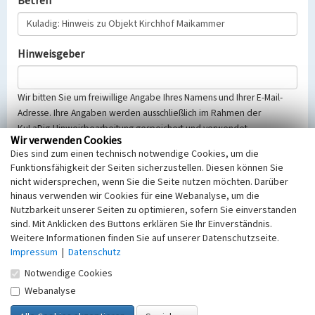
Betreff
Hinweisgeber
Wir bitten Sie um freiwillige Angabe Ihres Namens und Ihrer E-Mail-
Adresse. Ihre Angaben werden ausschließlich im Rahmen der
KuLaDig-Hinweisbearbeitung gespeichert und verwendet.
Wir verwenden Cookies
Selbstverständlich werden diese entsprechend der Vorschriften des
Dies sind zum einen technisch notwendige Cookies, um die
Telemediengesetzes, des Datenschutzgesetzes NRW und der seit
Funktionsfähigkeit der Seiten sicherzustellen. Diesen können Sie
dem 25.05.2018 gültigen Europäischen Datenschutzgrundverordnung
nicht widersprechen, wenn Sie die Seite nutzen möchten. Darüber
(EU-DSGVO) vertraulich behandelt, beachten Sie bitte unsere
hinaus verwenden wir Cookies für eine Webanalyse, um die
Hinweise zum
Datenschutz
.
Nutzbarkeit unserer Seiten zu optimieren, sofern Sie einverstanden
sind. Mit Anklicken des Buttons erklären Sie Ihr Einverständnis.
Nachricht
Weitere Informationen finden Sie auf unserer Datenschutzseite.
Impressum
|
Datenschutz
Notwendige Cookies
Webanalyse
Sicherheitsabfrage
Tragen Sie unten das Rechenergebnis aus der