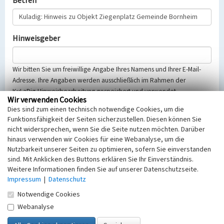
Betreff
Hinweisgeber
Wir bitten Sie um freiwillige Angabe Ihres Namens und Ihrer E-Mail-
Adresse. Ihre Angaben werden ausschließlich im Rahmen der
KuLaDig-Hinweisbearbeitung gespeichert und verwendet.
Wir verwenden Cookies
Selbstverständlich werden diese entsprechend der Vorschriften des
Dies sind zum einen technisch notwendige Cookies, um die
Telemediengesetzes, des Datenschutzgesetzes NRW und der seit
Funktionsfähigkeit der Seiten sicherzustellen. Diesen können Sie
dem 25.05.2018 gültigen Europäischen Datenschutzgrundverordnung
nicht widersprechen, wenn Sie die Seite nutzen möchten. Darüber
(EU-DSGVO) vertraulich behandelt, beachten Sie bitte unsere
hinaus verwenden wir Cookies für eine Webanalyse, um die
Hinweise zum
Datenschutz
.
Nutzbarkeit unserer Seiten zu optimieren, sofern Sie einverstanden
sind. Mit Anklicken des Buttons erklären Sie Ihr Einverständnis.
Nachricht
Weitere Informationen finden Sie auf unserer Datenschutzseite.
Impressum
|
Datenschutz
Notwendige Cookies
Webanalyse
Sicherheitsabfrage
Tragen Sie unten das Rechenergebnis aus der