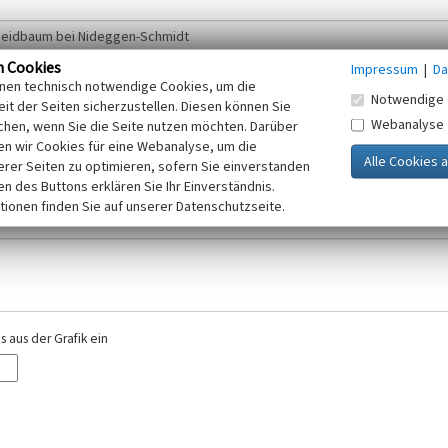
n Cookies
Impressum
|
Da
inen technisch notwendige Cookies, um die
Notwendige 
it der Seiten sicherzustellen. Diesen können Sie
Webanalyse
chen, wenn Sie die Seite nutzen möchten. Darüber
r E-Mail-Adresse. Ihre Angaben werden ausschließlich im Rahmen der KuLaDig-
n wir Cookies für eine Webanalyse, um die
iften des Telemediengesetzes, des Datenschutzgesetzes NRW und der seit dem
erer Seiten zu optimieren, sofern Sie einverstanden
elt, beachten Sie bitte unsere Hinweise zum
ken des Buttons erklären Sie Ihr Einverständnis.
Datenschutz
.
tionen finden Sie auf unserer Datenschutzseite.
 aus der Grafik ein