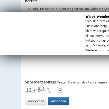
Betreff
Wir verwende
Hinweisgeber
Dies sind zum e
Funktionsfähigke
nicht widerspre
Wir bitten Sie um freiwillige Angabe Ihres Namens und Ihre
hinaus verwende
Selbstverständlich werden diese entsprechend der Vorschr
Nutzbarkeit uns
Datenschutzgrundverordnung (EU-DSGVO) vertraulich behand
sind. Mit Anklic
Weitere Informa
Nachricht
Sicherheitsabfrage
Tragen Sie unten das Rechenergebnis
Abbrechen
Absenden