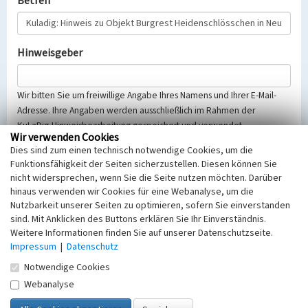
Betreff
Hinweisgeber
Wir bitten Sie um freiwillige Angabe Ihres Namens und Ihrer E-Mail-
Adresse. Ihre Angaben werden ausschließlich im Rahmen der
KuLaDig-Hinweisbearbeitung gespeichert und verwendet.
Wir verwenden Cookies
Selbstverständlich werden diese entsprechend der Vorschriften des
Dies sind zum einen technisch notwendige Cookies, um die
Telemediengesetzes, des Datenschutzgesetzes NRW und der seit
Funktionsfähigkeit der Seiten sicherzustellen. Diesen können Sie
dem 25.05.2018 gültigen Europäischen Datenschutzgrundverordnung
nicht widersprechen, wenn Sie die Seite nutzen möchten. Darüber
(EU-DSGVO) vertraulich behandelt, beachten Sie bitte unsere
hinaus verwenden wir Cookies für eine Webanalyse, um die
Hinweise zum
Datenschutz
.
Nutzbarkeit unserer Seiten zu optimieren, sofern Sie einverstanden
sind. Mit Anklicken des Buttons erklären Sie Ihr Einverständnis.
Nachricht
Weitere Informationen finden Sie auf unserer Datenschutzseite.
Impressum
|
Datenschutz
Notwendige Cookies
Webanalyse
Sicherheitsabfrage
Tragen Sie unten das Rechenergebnis aus der