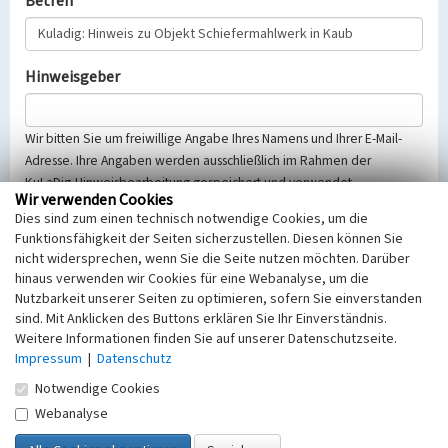
Betreff
Hinweisgeber
Wir bitten Sie um freiwillige Angabe Ihres Namens und Ihrer E-Mail-
Adresse. Ihre Angaben werden ausschließlich im Rahmen der
KuLaDig-Hinweisbearbeitung gespeichert und verwendet.
Wir verwenden Cookies
Selbstverständlich werden diese entsprechend der Vorschriften des
Dies sind zum einen technisch notwendige Cookies, um die
Telemediengesetzes, des Datenschutzgesetzes NRW und der seit
Funktionsfähigkeit der Seiten sicherzustellen. Diesen können Sie
dem 25.05.2018 gültigen Europäischen Datenschutzgrundverordnung
nicht widersprechen, wenn Sie die Seite nutzen möchten. Darüber
(EU-DSGVO) vertraulich behandelt, beachten Sie bitte unsere
hinaus verwenden wir Cookies für eine Webanalyse, um die
Hinweise zum
Datenschutz
.
Nutzbarkeit unserer Seiten zu optimieren, sofern Sie einverstanden
sind. Mit Anklicken des Buttons erklären Sie Ihr Einverständnis.
Nachricht
Weitere Informationen finden Sie auf unserer Datenschutzseite.
Impressum
|
Datenschutz
Notwendige Cookies
Webanalyse
Sicherheitsabfrage
Tragen Sie unten das Rechenergebnis aus der