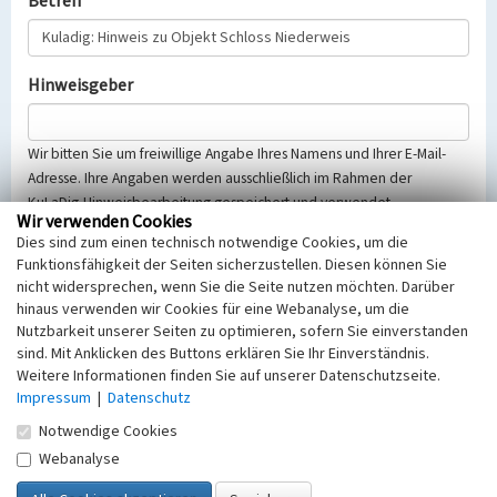
Betreff
Hinweisgeber
Wir bitten Sie um freiwillige Angabe Ihres Namens und Ihrer E-Mail-
Adresse. Ihre Angaben werden ausschließlich im Rahmen der
KuLaDig-Hinweisbearbeitung gespeichert und verwendet.
Wir verwenden Cookies
Selbstverständlich werden diese entsprechend der Vorschriften des
Dies sind zum einen technisch notwendige Cookies, um die
Telemediengesetzes, des Datenschutzgesetzes NRW und der seit
Funktionsfähigkeit der Seiten sicherzustellen. Diesen können Sie
dem 25.05.2018 gültigen Europäischen Datenschutzgrundverordnung
nicht widersprechen, wenn Sie die Seite nutzen möchten. Darüber
(EU-DSGVO) vertraulich behandelt, beachten Sie bitte unsere
hinaus verwenden wir Cookies für eine Webanalyse, um die
Hinweise zum
Datenschutz
.
Nutzbarkeit unserer Seiten zu optimieren, sofern Sie einverstanden
sind. Mit Anklicken des Buttons erklären Sie Ihr Einverständnis.
Nachricht
Weitere Informationen finden Sie auf unserer Datenschutzseite.
Impressum
|
Datenschutz
Notwendige Cookies
Webanalyse
Sicherheitsabfrage
Tragen Sie unten das Rechenergebnis aus der