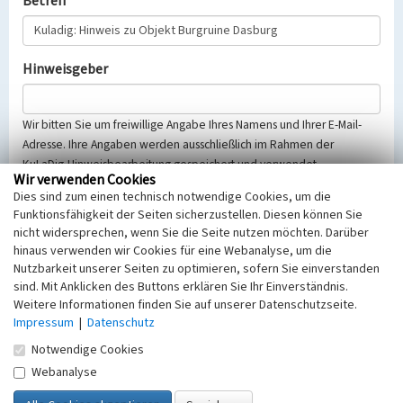
Betreff
Hinweisgeber
Wir bitten Sie um freiwillige Angabe Ihres Namens und Ihrer E-Mail-
Adresse. Ihre Angaben werden ausschließlich im Rahmen der
KuLaDig-Hinweisbearbeitung gespeichert und verwendet.
Wir verwenden Cookies
Selbstverständlich werden diese entsprechend der Vorschriften des
Dies sind zum einen technisch notwendige Cookies, um die
Telemediengesetzes, des Datenschutzgesetzes NRW und der seit
Funktionsfähigkeit der Seiten sicherzustellen. Diesen können Sie
dem 25.05.2018 gültigen Europäischen Datenschutzgrundverordnung
nicht widersprechen, wenn Sie die Seite nutzen möchten. Darüber
(EU-DSGVO) vertraulich behandelt, beachten Sie bitte unsere
hinaus verwenden wir Cookies für eine Webanalyse, um die
Hinweise zum
Datenschutz
.
Nutzbarkeit unserer Seiten zu optimieren, sofern Sie einverstanden
sind. Mit Anklicken des Buttons erklären Sie Ihr Einverständnis.
Nachricht
Weitere Informationen finden Sie auf unserer Datenschutzseite.
Impressum
|
Datenschutz
Notwendige Cookies
Webanalyse
Sicherheitsabfrage
Tragen Sie unten das Rechenergebnis aus der