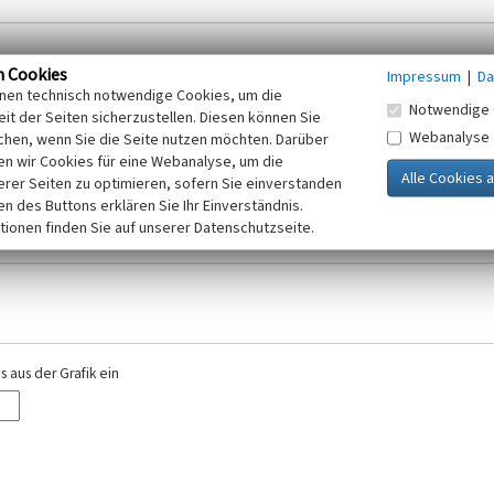
n Cookies
Impressum
|
Da
inen technisch notwendige Cookies, um die
Notwendige 
it der Seiten sicherzustellen. Diesen können Sie
Webanalyse
chen, wenn Sie die Seite nutzen möchten. Darüber
r E-Mail-Adresse. Ihre Angaben werden ausschließlich im Rahmen der KuLaDig-
n wir Cookies für eine Webanalyse, um die
iften des Telemediengesetzes, des Datenschutzgesetzes NRW und der seit dem
erer Seiten zu optimieren, sofern Sie einverstanden
elt, beachten Sie bitte unsere Hinweise zum
ken des Buttons erklären Sie Ihr Einverständnis.
Datenschutz
.
tionen finden Sie auf unserer Datenschutzseite.
 aus der Grafik ein