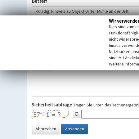
Betreff
Wir verwende
Hinweisgeber
Dies sind zum e
Funktionsfähigke
nicht widerspre
Wir bitten Sie um freiwillige Angabe Ihres Namens und Ihre
hinaus verwende
Selbstverständlich werden diese entsprechend der Vorschr
Nutzbarkeit uns
Datenschutzgrundverordnung (EU-DSGVO) vertraulich behand
sind. Mit Anklic
Weitere Informa
Nachricht
Sicherheitsabfrage
Tragen Sie unten das Rechenergebnis
Abbrechen
Absenden