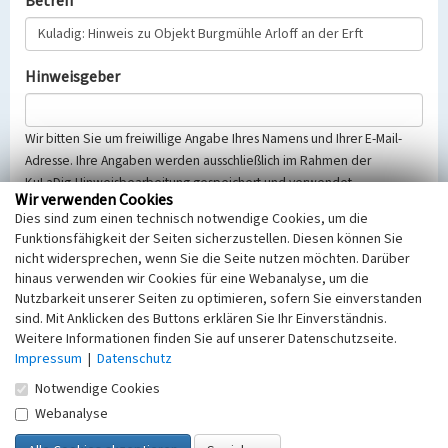
Betreff
Hinweisgeber
Wir bitten Sie um freiwillige Angabe Ihres Namens und Ihrer E-Mail-
Adresse. Ihre Angaben werden ausschließlich im Rahmen der
KuLaDig-Hinweisbearbeitung gespeichert und verwendet.
Wir verwenden Cookies
Selbstverständlich werden diese entsprechend der Vorschriften des
Dies sind zum einen technisch notwendige Cookies, um die
Telemediengesetzes, des Datenschutzgesetzes NRW und der seit
Funktionsfähigkeit der Seiten sicherzustellen. Diesen können Sie
dem 25.05.2018 gültigen Europäischen Datenschutzgrundverordnung
nicht widersprechen, wenn Sie die Seite nutzen möchten. Darüber
(EU-DSGVO) vertraulich behandelt, beachten Sie bitte unsere
hinaus verwenden wir Cookies für eine Webanalyse, um die
Hinweise zum
Datenschutz
.
Nutzbarkeit unserer Seiten zu optimieren, sofern Sie einverstanden
sind. Mit Anklicken des Buttons erklären Sie Ihr Einverständnis.
Nachricht
Weitere Informationen finden Sie auf unserer Datenschutzseite.
Impressum
|
Datenschutz
Notwendige Cookies
Webanalyse
Sicherheitsabfrage
Tragen Sie unten das Rechenergebnis aus der