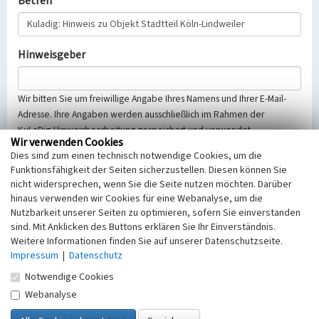
Betreff
Hinweisgeber
Wir bitten Sie um freiwillige Angabe Ihres Namens und Ihrer E-Mail-
Adresse. Ihre Angaben werden ausschließlich im Rahmen der
KuLaDig-Hinweisbearbeitung gespeichert und verwendet.
Wir verwenden Cookies
Selbstverständlich werden diese entsprechend der Vorschriften des
Dies sind zum einen technisch notwendige Cookies, um die
Telemediengesetzes, des Datenschutzgesetzes NRW und der seit
Funktionsfähigkeit der Seiten sicherzustellen. Diesen können Sie
dem 25.05.2018 gültigen Europäischen Datenschutzgrundverordnung
nicht widersprechen, wenn Sie die Seite nutzen möchten. Darüber
(EU-DSGVO) vertraulich behandelt, beachten Sie bitte unsere
hinaus verwenden wir Cookies für eine Webanalyse, um die
Hinweise zum
Datenschutz
.
Nutzbarkeit unserer Seiten zu optimieren, sofern Sie einverstanden
sind. Mit Anklicken des Buttons erklären Sie Ihr Einverständnis.
Nachricht
Weitere Informationen finden Sie auf unserer Datenschutzseite.
Impressum
|
Datenschutz
Notwendige Cookies
Webanalyse
Sicherheitsabfrage
Tragen Sie unten das Rechenergebnis aus der