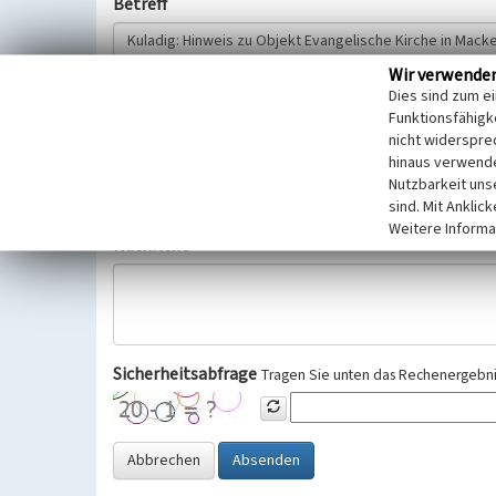
Betreff
Wir verwende
Hinweisgeber
Dies sind zum e
Funktionsfähigke
nicht widerspre
Wir bitten Sie um freiwillige Angabe Ihres Namens und Ihre
hinaus verwende
Selbstverständlich werden diese entsprechend der Vorschr
Nutzbarkeit uns
Datenschutzgrundverordnung (EU-DSGVO) vertraulich behand
sind. Mit Anklic
Weitere Informa
Nachricht
Sicherheitsabfrage
Tragen Sie unten das Rechenergebnis
Abbrechen
Absenden