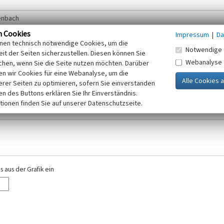
n Cookies
Impressum
|
Da
inen technisch notwendige Cookies, um die
Notwendige 
it der Seiten sicherzustellen. Diesen können Sie
Webanalyse
chen, wenn Sie die Seite nutzen möchten. Darüber
r E-Mail-Adresse. Ihre Angaben werden ausschließlich im Rahmen der KuLaDig-
n wir Cookies für eine Webanalyse, um die
iften des Telemediengesetzes, des Datenschutzgesetzes NRW und der seit dem
erer Seiten zu optimieren, sofern Sie einverstanden
elt, beachten Sie bitte unsere Hinweise zum
ken des Buttons erklären Sie Ihr Einverständnis.
Datenschutz
.
tionen finden Sie auf unserer Datenschutzseite.
 aus der Grafik ein