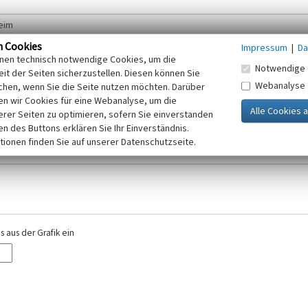
n Cookies
Impressum
|
Da
inen technisch notwendige Cookies, um die
Notwendige 
it der Seiten sicherzustellen. Diesen können Sie
Webanalyse
chen, wenn Sie die Seite nutzen möchten. Darüber
r E-Mail-Adresse. Ihre Angaben werden ausschließlich im Rahmen der KuLaDig-
n wir Cookies für eine Webanalyse, um die
iften des Telemediengesetzes, des Datenschutzgesetzes NRW und der seit dem
erer Seiten zu optimieren, sofern Sie einverstanden
elt, beachten Sie bitte unsere Hinweise zum
ken des Buttons erklären Sie Ihr Einverständnis.
Datenschutz
.
tionen finden Sie auf unserer Datenschutzseite.
 aus der Grafik ein