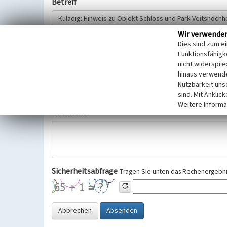
Betreff
Wir verwende
Hinweisgeber
Dies sind zum e
Funktionsfähigke
nicht widerspre
Wir bitten Sie um freiwillige Angabe Ihres Namens und Ihre
hinaus verwende
Selbstverständlich werden diese entsprechend der Vorschr
Nutzbarkeit uns
Datenschutzgrundverordnung (EU-DSGVO) vertraulich behand
sind. Mit Anklic
Weitere Informa
Nachricht
Sicherheitsabfrage
Tragen Sie unten das Rechenergebnis
Abbrechen
Absenden