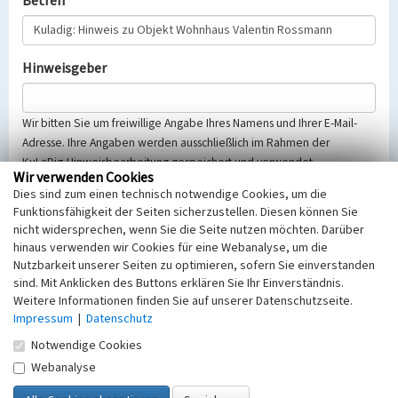
Betreff
Hinweisgeber
Wir bitten Sie um freiwillige Angabe Ihres Namens und Ihrer E-Mail-
Adresse. Ihre Angaben werden ausschließlich im Rahmen der
KuLaDig-Hinweisbearbeitung gespeichert und verwendet.
Wir verwenden Cookies
Selbstverständlich werden diese entsprechend der Vorschriften des
Dies sind zum einen technisch notwendige Cookies, um die
Telemediengesetzes, des Datenschutzgesetzes NRW und der seit
Funktionsfähigkeit der Seiten sicherzustellen. Diesen können Sie
dem 25.05.2018 gültigen Europäischen Datenschutzgrundverordnung
nicht widersprechen, wenn Sie die Seite nutzen möchten. Darüber
(EU-DSGVO) vertraulich behandelt, beachten Sie bitte unsere
hinaus verwenden wir Cookies für eine Webanalyse, um die
Hinweise zum
Datenschutz
.
Nutzbarkeit unserer Seiten zu optimieren, sofern Sie einverstanden
sind. Mit Anklicken des Buttons erklären Sie Ihr Einverständnis.
Nachricht
Weitere Informationen finden Sie auf unserer Datenschutzseite.
Impressum
|
Datenschutz
Notwendige Cookies
Webanalyse
Sicherheitsabfrage
Tragen Sie unten das Rechenergebnis aus der