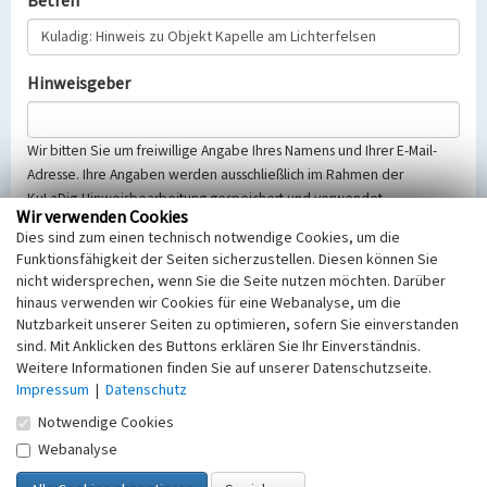
Betreff
Hinweisgeber
Wir bitten Sie um freiwillige Angabe Ihres Namens und Ihrer E-Mail-
Adresse. Ihre Angaben werden ausschließlich im Rahmen der
KuLaDig-Hinweisbearbeitung gespeichert und verwendet.
Wir verwenden Cookies
Selbstverständlich werden diese entsprechend der Vorschriften des
Dies sind zum einen technisch notwendige Cookies, um die
Telemediengesetzes, des Datenschutzgesetzes NRW und der seit
Funktionsfähigkeit der Seiten sicherzustellen. Diesen können Sie
dem 25.05.2018 gültigen Europäischen Datenschutzgrundverordnung
nicht widersprechen, wenn Sie die Seite nutzen möchten. Darüber
(EU-DSGVO) vertraulich behandelt, beachten Sie bitte unsere
hinaus verwenden wir Cookies für eine Webanalyse, um die
Hinweise zum
Datenschutz
.
Nutzbarkeit unserer Seiten zu optimieren, sofern Sie einverstanden
sind. Mit Anklicken des Buttons erklären Sie Ihr Einverständnis.
Nachricht
Weitere Informationen finden Sie auf unserer Datenschutzseite.
Impressum
|
Datenschutz
Notwendige Cookies
Webanalyse
Sicherheitsabfrage
Tragen Sie unten das Rechenergebnis aus der