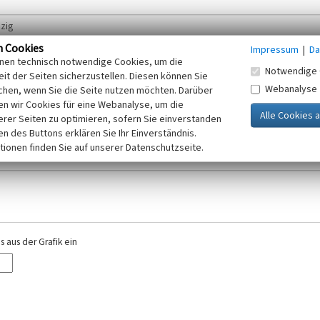
n Cookies
Impressum
|
Da
inen technisch notwendige Cookies, um die
Notwendige 
it der Seiten sicherzustellen. Diesen können Sie
Webanalyse
chen, wenn Sie die Seite nutzen möchten. Darüber
r E-Mail-Adresse. Ihre Angaben werden ausschließlich im Rahmen der KuLaDig-
n wir Cookies für eine Webanalyse, um die
iften des Telemediengesetzes, des Datenschutzgesetzes NRW und der seit dem
erer Seiten zu optimieren, sofern Sie einverstanden
elt, beachten Sie bitte unsere Hinweise zum
ken des Buttons erklären Sie Ihr Einverständnis.
Datenschutz
.
tionen finden Sie auf unserer Datenschutzseite.
 aus der Grafik ein