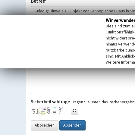
Betreff
Wir verwende
Hinweisgeber
Dies sind zum e
Funktionsfähigke
nicht widerspre
Wir bitten Sie um freiwillige Angabe Ihres Namens und Ihre
hinaus verwende
Selbstverständlich werden diese entsprechend der Vorschr
Nutzbarkeit uns
Datenschutzgrundverordnung (EU-DSGVO) vertraulich behand
sind. Mit Anklic
Weitere Informa
Nachricht
Sicherheitsabfrage
Tragen Sie unten das Rechenergebnis
Abbrechen
Absenden