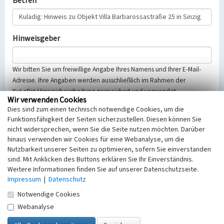
Betreff
Hinweisgeber
Wir bitten Sie um freiwillige Angabe Ihres Namens und Ihrer E-Mail-
Adresse. Ihre Angaben werden ausschließlich im Rahmen der
KuLaDig-Hinweisbearbeitung gespeichert und verwendet.
Wir verwenden Cookies
Selbstverständlich werden diese entsprechend der Vorschriften des
Dies sind zum einen technisch notwendige Cookies, um die
Telemediengesetzes, des Datenschutzgesetzes NRW und der seit
Funktionsfähigkeit der Seiten sicherzustellen. Diesen können Sie
dem 25.05.2018 gültigen Europäischen Datenschutzgrundverordnung
nicht widersprechen, wenn Sie die Seite nutzen möchten. Darüber
(EU-DSGVO) vertraulich behandelt, beachten Sie bitte unsere
hinaus verwenden wir Cookies für eine Webanalyse, um die
Hinweise zum
Datenschutz
.
Nutzbarkeit unserer Seiten zu optimieren, sofern Sie einverstanden
sind. Mit Anklicken des Buttons erklären Sie Ihr Einverständnis.
Nachricht
Weitere Informationen finden Sie auf unserer Datenschutzseite.
Impressum
|
Datenschutz
Notwendige Cookies
Webanalyse
Sicherheitsabfrage
Tragen Sie unten das Rechenergebnis aus der