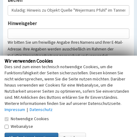
Betreff
Hinweisgeber
Wir bitten Sie um freiwillige Angabe Ihres Namens und Ihrer E-Mail-
Adresse. Ihre Angaben werden ausschließlich im Rahmen der
KuLaDig-Hinweisbearbeitung gespeichert und verwendet.
Wir verwenden Cookies
Selbstverständlich werden diese entsprechend der Vorschriften des
Dies sind zum einen technisch notwendige Cookies, um die
Telemediengesetzes, des Datenschutzgesetzes NRW und der seit
Funktionsfähigkeit der Seiten sicherzustellen. Diesen können Sie
dem 25.05.2018 gültigen Europäischen Datenschutzgrundverordnung
nicht widersprechen, wenn Sie die Seite nutzen möchten. Darüber
(EU-DSGVO) vertraulich behandelt, beachten Sie bitte unsere
hinaus verwenden wir Cookies für eine Webanalyse, um die
Hinweise zum
Datenschutz
.
Nutzbarkeit unserer Seiten zu optimieren, sofern Sie einverstanden
sind. Mit Anklicken des Buttons erklären Sie Ihr Einverständnis.
Nachricht
Weitere Informationen finden Sie auf unserer Datenschutzseite.
Impressum
|
Datenschutz
Notwendige Cookies
Webanalyse
Sicherheitsabfrage
Tragen Sie unten das Rechenergebnis aus der