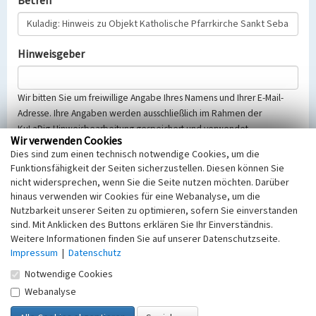
Betreff
Hinweisgeber
Wir bitten Sie um freiwillige Angabe Ihres Namens und Ihrer E-Mail-
Adresse. Ihre Angaben werden ausschließlich im Rahmen der
KuLaDig-Hinweisbearbeitung gespeichert und verwendet.
Wir verwenden Cookies
Selbstverständlich werden diese entsprechend der Vorschriften des
Dies sind zum einen technisch notwendige Cookies, um die
Telemediengesetzes, des Datenschutzgesetzes NRW und der seit
Funktionsfähigkeit der Seiten sicherzustellen. Diesen können Sie
dem 25.05.2018 gültigen Europäischen Datenschutzgrundverordnung
nicht widersprechen, wenn Sie die Seite nutzen möchten. Darüber
(EU-DSGVO) vertraulich behandelt, beachten Sie bitte unsere
hinaus verwenden wir Cookies für eine Webanalyse, um die
Hinweise zum
Datenschutz
.
Nutzbarkeit unserer Seiten zu optimieren, sofern Sie einverstanden
sind. Mit Anklicken des Buttons erklären Sie Ihr Einverständnis.
Nachricht
Weitere Informationen finden Sie auf unserer Datenschutzseite.
Impressum
|
Datenschutz
Notwendige Cookies
Webanalyse
Sicherheitsabfrage
Tragen Sie unten das Rechenergebnis aus der