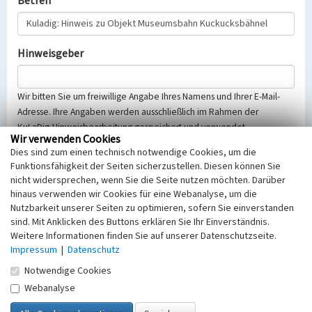
Betreff
Hinweisgeber
Wir bitten Sie um freiwillige Angabe Ihres Namens und Ihrer E-Mail-
Adresse. Ihre Angaben werden ausschließlich im Rahmen der
KuLaDig-Hinweisbearbeitung gespeichert und verwendet.
Wir verwenden Cookies
Selbstverständlich werden diese entsprechend der Vorschriften des
Dies sind zum einen technisch notwendige Cookies, um die
Telemediengesetzes, des Datenschutzgesetzes NRW und der seit
Funktionsfähigkeit der Seiten sicherzustellen. Diesen können Sie
dem 25.05.2018 gültigen Europäischen Datenschutzgrundverordnung
nicht widersprechen, wenn Sie die Seite nutzen möchten. Darüber
(EU-DSGVO) vertraulich behandelt, beachten Sie bitte unsere
hinaus verwenden wir Cookies für eine Webanalyse, um die
Hinweise zum
Datenschutz
.
Nutzbarkeit unserer Seiten zu optimieren, sofern Sie einverstanden
sind. Mit Anklicken des Buttons erklären Sie Ihr Einverständnis.
Nachricht
Weitere Informationen finden Sie auf unserer Datenschutzseite.
Impressum
|
Datenschutz
Notwendige Cookies
Webanalyse
Sicherheitsabfrage
Tragen Sie unten das Rechenergebnis aus der