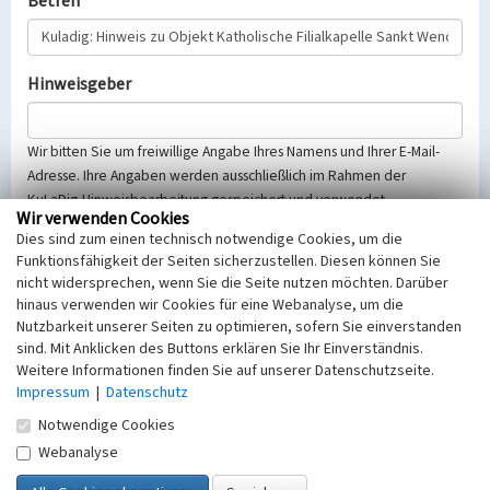
Betreff
Hinweisgeber
Wir bitten Sie um freiwillige Angabe Ihres Namens und Ihrer E-Mail-
Adresse. Ihre Angaben werden ausschließlich im Rahmen der
KuLaDig-Hinweisbearbeitung gespeichert und verwendet.
Wir verwenden Cookies
Selbstverständlich werden diese entsprechend der Vorschriften des
Dies sind zum einen technisch notwendige Cookies, um die
Telemediengesetzes, des Datenschutzgesetzes NRW und der seit
Funktionsfähigkeit der Seiten sicherzustellen. Diesen können Sie
dem 25.05.2018 gültigen Europäischen Datenschutzgrundverordnung
nicht widersprechen, wenn Sie die Seite nutzen möchten. Darüber
(EU-DSGVO) vertraulich behandelt, beachten Sie bitte unsere
hinaus verwenden wir Cookies für eine Webanalyse, um die
Hinweise zum
Datenschutz
.
Nutzbarkeit unserer Seiten zu optimieren, sofern Sie einverstanden
sind. Mit Anklicken des Buttons erklären Sie Ihr Einverständnis.
Nachricht
Weitere Informationen finden Sie auf unserer Datenschutzseite.
Impressum
|
Datenschutz
Notwendige Cookies
Webanalyse
Sicherheitsabfrage
Tragen Sie unten das Rechenergebnis aus der