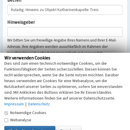
Betreff
Hinweisgeber
Wir bitten Sie um freiwillige Angabe Ihres Namens und Ihrer E-Mail-
Adresse. Ihre Angaben werden ausschließlich im Rahmen der
KuLaDig-Hinweisbearbeitung gespeichert und verwendet.
Wir verwenden Cookies
Selbstverständlich werden diese entsprechend der Vorschriften des
Dies sind zum einen technisch notwendige Cookies, um die
Telemediengesetzes, des Datenschutzgesetzes NRW und der seit
Funktionsfähigkeit der Seiten sicherzustellen. Diesen können Sie
dem 25.05.2018 gültigen Europäischen Datenschutzgrundverordnung
nicht widersprechen, wenn Sie die Seite nutzen möchten. Darüber
(EU-DSGVO) vertraulich behandelt, beachten Sie bitte unsere
hinaus verwenden wir Cookies für eine Webanalyse, um die
Hinweise zum
Datenschutz
.
Nutzbarkeit unserer Seiten zu optimieren, sofern Sie einverstanden
sind. Mit Anklicken des Buttons erklären Sie Ihr Einverständnis.
Nachricht
Weitere Informationen finden Sie auf unserer Datenschutzseite.
Impressum
|
Datenschutz
Notwendige Cookies
Webanalyse
Sicherheitsabfrage
Tragen Sie unten das Rechenergebnis aus der