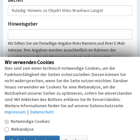
Betreff
Hinweisgeber
Wir bitten Sie um freiwillige Angabe Ihres Namens und Ihrer E-Mail-
Adresse. Ihre Angaben werden ausschließlich im Rahmen der
KuLaDig-Hinweisbearbeitung gespeichert und verwendet.
Wir verwenden Cookies
Selbstverständlich werden diese entsprechend der Vorschriften des
Dies sind zum einen technisch notwendige Cookies, um die
Telemediengesetzes, des Datenschutzgesetzes NRW und der seit
Funktionsfähigkeit der Seiten sicherzustellen. Diesen können Sie
dem 25.05.2018 gültigen Europäischen Datenschutzgrundverordnung
nicht widersprechen, wenn Sie die Seite nutzen möchten. Darüber
(EU-DSGVO) vertraulich behandelt, beachten Sie bitte unsere
hinaus verwenden wir Cookies für eine Webanalyse, um die
Hinweise zum
Datenschutz
.
Nutzbarkeit unserer Seiten zu optimieren, sofern Sie einverstanden
sind. Mit Anklicken des Buttons erklären Sie Ihr Einverständnis.
Nachricht
Weitere Informationen finden Sie auf unserer Datenschutzseite.
Impressum
|
Datenschutz
Notwendige Cookies
Webanalyse
Sicherheitsabfrage
Tragen Sie unten das Rechenergebnis aus der