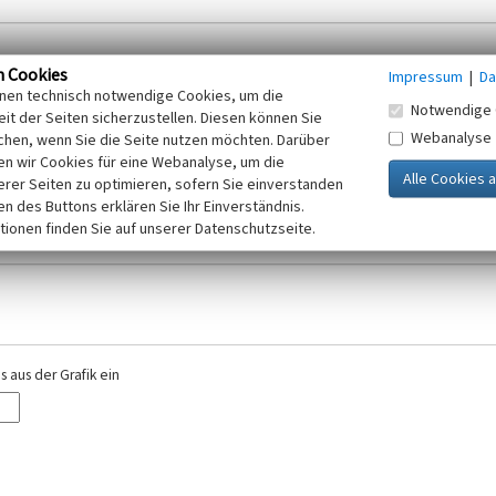
n Cookies
Impressum
|
Da
inen technisch notwendige Cookies, um die
Notwendige 
it der Seiten sicherzustellen. Diesen können Sie
Webanalyse
chen, wenn Sie die Seite nutzen möchten. Darüber
r E-Mail-Adresse. Ihre Angaben werden ausschließlich im Rahmen der KuLaDig-
n wir Cookies für eine Webanalyse, um die
iften des Telemediengesetzes, des Datenschutzgesetzes NRW und der seit dem
erer Seiten zu optimieren, sofern Sie einverstanden
elt, beachten Sie bitte unsere Hinweise zum
ken des Buttons erklären Sie Ihr Einverständnis.
Datenschutz
.
tionen finden Sie auf unserer Datenschutzseite.
 aus der Grafik ein