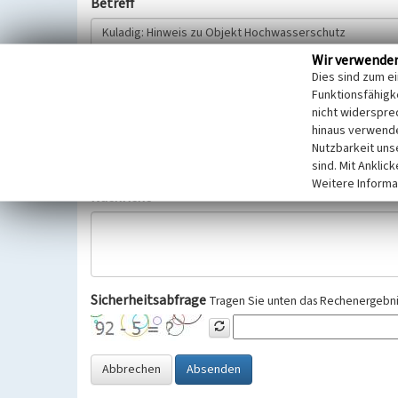
Betreff
Wir verwende
Hinweisgeber
Dies sind zum e
Funktionsfähigke
nicht widerspre
Wir bitten Sie um freiwillige Angabe Ihres Namens und Ihre
hinaus verwende
Selbstverständlich werden diese entsprechend der Vorschr
Nutzbarkeit uns
Datenschutzgrundverordnung (EU-DSGVO) vertraulich behand
sind. Mit Anklic
Weitere Informa
Nachricht
Sicherheitsabfrage
Tragen Sie unten das Rechenergebnis
Abbrechen
Absenden