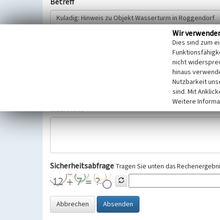
Betreff
Wir verwende
Hinweisgeber
Dies sind zum e
Funktionsfähigke
nicht widerspre
Wir bitten Sie um freiwillige Angabe Ihres Namens und Ihre
hinaus verwende
Selbstverständlich werden diese entsprechend der Vorschr
Nutzbarkeit uns
Datenschutzgrundverordnung (EU-DSGVO) vertraulich behand
sind. Mit Anklic
Weitere Informa
Nachricht
Sicherheitsabfrage
Tragen Sie unten das Rechenergebnis
Abbrechen
Absenden