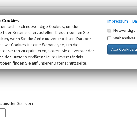
n Cookies
Impressum
|
Da
inen technisch notwendige Cookies, um die
Notwendige 
it der Seiten sicherzustellen. Diesen können Sie
Webanalyse
chen, wenn Sie die Seite nutzen möchten. Darüber
r E-Mail-Adresse. Ihre Angaben werden ausschließlich im Rahmen der KuLaDig-
n wir Cookies für eine Webanalyse, um die
iften des Telemediengesetzes, des Datenschutzgesetzes NRW und der seit dem
erer Seiten zu optimieren, sofern Sie einverstanden
elt, beachten Sie bitte unsere Hinweise zum
ken des Buttons erklären Sie Ihr Einverständnis.
Datenschutz
.
tionen finden Sie auf unserer Datenschutzseite.
 aus der Grafik ein