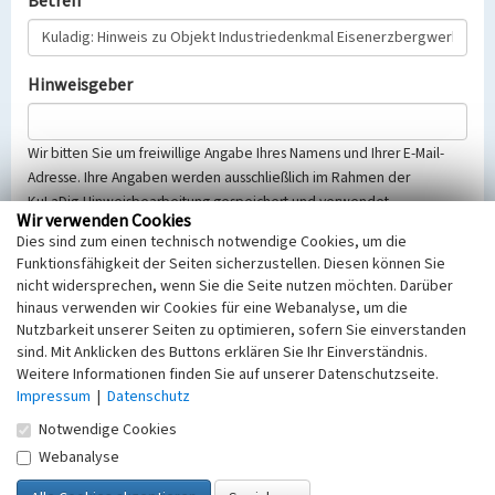
Betreff
Hinweisgeber
Wir bitten Sie um freiwillige Angabe Ihres Namens und Ihrer E-Mail-
Adresse. Ihre Angaben werden ausschließlich im Rahmen der
KuLaDig-Hinweisbearbeitung gespeichert und verwendet.
Wir verwenden Cookies
Selbstverständlich werden diese entsprechend der Vorschriften des
Dies sind zum einen technisch notwendige Cookies, um die
Telemediengesetzes, des Datenschutzgesetzes NRW und der seit
Funktionsfähigkeit der Seiten sicherzustellen. Diesen können Sie
dem 25.05.2018 gültigen Europäischen Datenschutzgrundverordnung
nicht widersprechen, wenn Sie die Seite nutzen möchten. Darüber
(EU-DSGVO) vertraulich behandelt, beachten Sie bitte unsere
hinaus verwenden wir Cookies für eine Webanalyse, um die
Hinweise zum
Datenschutz
.
Nutzbarkeit unserer Seiten zu optimieren, sofern Sie einverstanden
sind. Mit Anklicken des Buttons erklären Sie Ihr Einverständnis.
Nachricht
Weitere Informationen finden Sie auf unserer Datenschutzseite.
Impressum
|
Datenschutz
Notwendige Cookies
Webanalyse
Sicherheitsabfrage
Tragen Sie unten das Rechenergebnis aus der