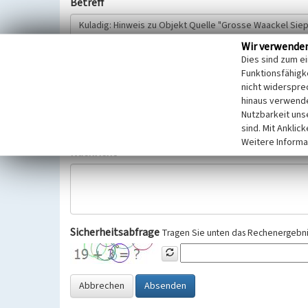
Betreff
Wir verwende
Hinweisgeber
Dies sind zum e
Funktionsfähigke
nicht widerspre
Wir bitten Sie um freiwillige Angabe Ihres Namens und Ihre
hinaus verwende
Selbstverständlich werden diese entsprechend der Vorschr
Nutzbarkeit uns
Datenschutzgrundverordnung (EU-DSGVO) vertraulich behand
sind. Mit Anklic
Weitere Informa
Nachricht
Sicherheitsabfrage
Tragen Sie unten das Rechenergebnis
Abbrechen
Absenden