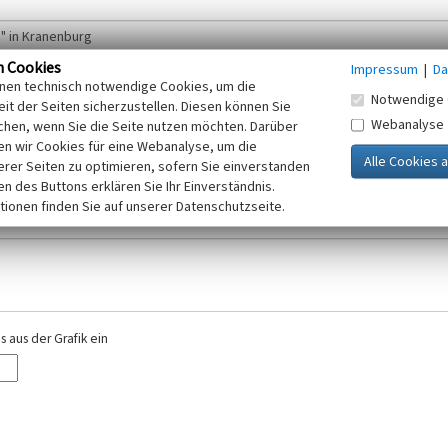
n Cookies
Impressum
|
Da
inen technisch notwendige Cookies, um die
Notwendige 
it der Seiten sicherzustellen. Diesen können Sie
Webanalyse
chen, wenn Sie die Seite nutzen möchten. Darüber
r E-Mail-Adresse. Ihre Angaben werden ausschließlich im Rahmen der KuLaDig-
n wir Cookies für eine Webanalyse, um die
iften des Telemediengesetzes, des Datenschutzgesetzes NRW und der seit dem
erer Seiten zu optimieren, sofern Sie einverstanden
elt, beachten Sie bitte unsere Hinweise zum
ken des Buttons erklären Sie Ihr Einverständnis.
Datenschutz
.
tionen finden Sie auf unserer Datenschutzseite.
 aus der Grafik ein