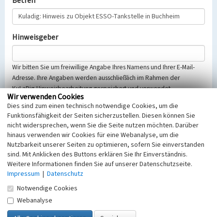
Betreff
Hinweisgeber
Wir bitten Sie um freiwillige Angabe Ihres Namens und Ihrer E-Mail-
Adresse. Ihre Angaben werden ausschließlich im Rahmen der
KuLaDig-Hinweisbearbeitung gespeichert und verwendet.
Wir verwenden Cookies
Selbstverständlich werden diese entsprechend der Vorschriften des
Dies sind zum einen technisch notwendige Cookies, um die
Telemediengesetzes, des Datenschutzgesetzes NRW und der seit
Funktionsfähigkeit der Seiten sicherzustellen. Diesen können Sie
dem 25.05.2018 gültigen Europäischen Datenschutzgrundverordnung
nicht widersprechen, wenn Sie die Seite nutzen möchten. Darüber
(EU-DSGVO) vertraulich behandelt, beachten Sie bitte unsere
hinaus verwenden wir Cookies für eine Webanalyse, um die
Hinweise zum
Datenschutz
.
Nutzbarkeit unserer Seiten zu optimieren, sofern Sie einverstanden
sind. Mit Anklicken des Buttons erklären Sie Ihr Einverständnis.
Nachricht
Weitere Informationen finden Sie auf unserer Datenschutzseite.
Impressum
|
Datenschutz
Notwendige Cookies
Webanalyse
Sicherheitsabfrage
Tragen Sie unten das Rechenergebnis aus der