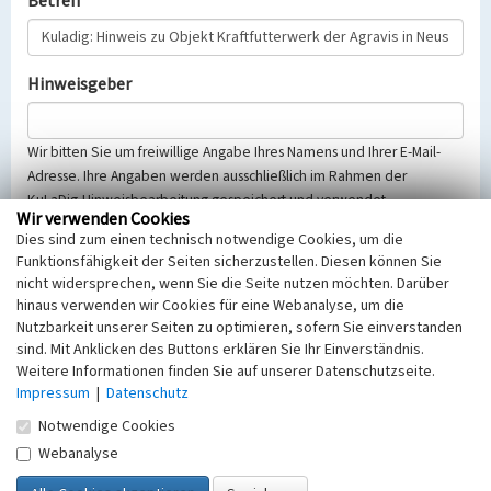
Betreff
Hinweisgeber
Wir bitten Sie um freiwillige Angabe Ihres Namens und Ihrer E-Mail-
Adresse. Ihre Angaben werden ausschließlich im Rahmen der
KuLaDig-Hinweisbearbeitung gespeichert und verwendet.
Wir verwenden Cookies
Selbstverständlich werden diese entsprechend der Vorschriften des
Dies sind zum einen technisch notwendige Cookies, um die
Telemediengesetzes, des Datenschutzgesetzes NRW und der seit
Funktionsfähigkeit der Seiten sicherzustellen. Diesen können Sie
dem 25.05.2018 gültigen Europäischen Datenschutzgrundverordnung
nicht widersprechen, wenn Sie die Seite nutzen möchten. Darüber
(EU-DSGVO) vertraulich behandelt, beachten Sie bitte unsere
hinaus verwenden wir Cookies für eine Webanalyse, um die
Hinweise zum
Datenschutz
.
Nutzbarkeit unserer Seiten zu optimieren, sofern Sie einverstanden
sind. Mit Anklicken des Buttons erklären Sie Ihr Einverständnis.
Nachricht
Weitere Informationen finden Sie auf unserer Datenschutzseite.
Impressum
|
Datenschutz
Notwendige Cookies
Webanalyse
Sicherheitsabfrage
Tragen Sie unten das Rechenergebnis aus der