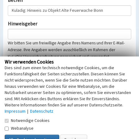
Betreff
Hinweisgeber
Wir bitten Sie um freiwillige Angabe Ihres Namens und Ihrer E-Mail-
Adresse. Ihre Angaben werden ausschließlich im Rahmen der
KuLaDig-Hinweisbearbeitung gespeichert und verwendet.
Wir verwenden Cookies
Selbstverständlich werden diese entsprechend der Vorschriften des
Dies sind zum einen technisch notwendige Cookies, um die
Telemediengesetzes, des Datenschutzgesetzes NRW und der seit
Funktionsfähigkeit der Seiten sicherzustellen. Diesen können Sie
dem 25.05.2018 gültigen Europäischen Datenschutzgrundverordnung
nicht widersprechen, wenn Sie die Seite nutzen möchten. Darüber
(EU-DSGVO) vertraulich behandelt, beachten Sie bitte unsere
hinaus verwenden wir Cookies für eine Webanalyse, um die
Hinweise zum
Datenschutz
.
Nutzbarkeit unserer Seiten zu optimieren, sofern Sie einverstanden
sind. Mit Anklicken des Buttons erklären Sie Ihr Einverständnis.
Nachricht
Weitere Informationen finden Sie auf unserer Datenschutzseite.
Impressum
|
Datenschutz
Notwendige Cookies
Webanalyse
Sicherheitsabfrage
Tragen Sie unten das Rechenergebnis aus der