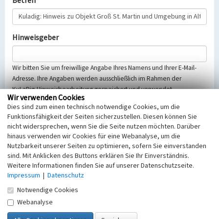
Betreff
Hinweisgeber
Wir bitten Sie um freiwillige Angabe Ihres Namens und Ihrer E-Mail-
Adresse. Ihre Angaben werden ausschließlich im Rahmen der
KuLaDig-Hinweisbearbeitung gespeichert und verwendet.
Wir verwenden Cookies
Selbstverständlich werden diese entsprechend der Vorschriften des
Dies sind zum einen technisch notwendige Cookies, um die
Telemediengesetzes, des Datenschutzgesetzes NRW und der seit
Funktionsfähigkeit der Seiten sicherzustellen. Diesen können Sie
dem 25.05.2018 gültigen Europäischen Datenschutzgrundverordnung
nicht widersprechen, wenn Sie die Seite nutzen möchten. Darüber
(EU-DSGVO) vertraulich behandelt, beachten Sie bitte unsere
hinaus verwenden wir Cookies für eine Webanalyse, um die
Hinweise zum
Datenschutz
.
Nutzbarkeit unserer Seiten zu optimieren, sofern Sie einverstanden
sind. Mit Anklicken des Buttons erklären Sie Ihr Einverständnis.
Nachricht
Weitere Informationen finden Sie auf unserer Datenschutzseite.
Impressum
|
Datenschutz
Notwendige Cookies
Webanalyse
Sicherheitsabfrage
Tragen Sie unten das Rechenergebnis aus der