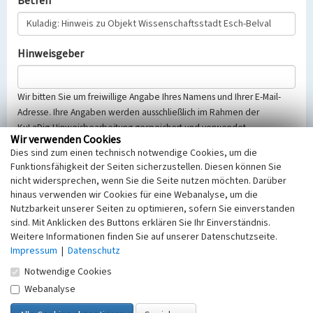
Betreff
Hinweisgeber
Wir bitten Sie um freiwillige Angabe Ihres Namens und Ihrer E-Mail-
Adresse. Ihre Angaben werden ausschließlich im Rahmen der
KuLaDig-Hinweisbearbeitung gespeichert und verwendet.
Wir verwenden Cookies
Selbstverständlich werden diese entsprechend der Vorschriften des
Dies sind zum einen technisch notwendige Cookies, um die
Telemediengesetzes, des Datenschutzgesetzes NRW und der seit
Funktionsfähigkeit der Seiten sicherzustellen. Diesen können Sie
dem 25.05.2018 gültigen Europäischen Datenschutzgrundverordnung
nicht widersprechen, wenn Sie die Seite nutzen möchten. Darüber
(EU-DSGVO) vertraulich behandelt, beachten Sie bitte unsere
hinaus verwenden wir Cookies für eine Webanalyse, um die
Hinweise zum
Datenschutz
.
Nutzbarkeit unserer Seiten zu optimieren, sofern Sie einverstanden
sind. Mit Anklicken des Buttons erklären Sie Ihr Einverständnis.
Nachricht
Weitere Informationen finden Sie auf unserer Datenschutzseite.
Impressum
|
Datenschutz
Notwendige Cookies
Webanalyse
Sicherheitsabfrage
Tragen Sie unten das Rechenergebnis aus der