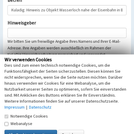
Betreff
Hinweisgeber
Wir bitten Sie um freiwillige Angabe Ihres Namens und Ihrer E-Mail-
Adresse. Ihre Angaben werden ausschließlich im Rahmen der
KuLaDig-Hinweisbearbeitung gespeichert und verwendet.
Wir verwenden Cookies
Selbstverständlich werden diese entsprechend der Vorschriften des
Dies sind zum einen technisch notwendige Cookies, um die
Telemediengesetzes, des Datenschutzgesetzes NRW und der seit
Funktionsfähigkeit der Seiten sicherzustellen. Diesen können Sie
dem 25.05.2018 gültigen Europäischen Datenschutzgrundverordnung
nicht widersprechen, wenn Sie die Seite nutzen möchten. Darüber
(EU-DSGVO) vertraulich behandelt, beachten Sie bitte unsere
hinaus verwenden wir Cookies für eine Webanalyse, um die
Hinweise zum
Datenschutz
.
Nutzbarkeit unserer Seiten zu optimieren, sofern Sie einverstanden
sind. Mit Anklicken des Buttons erklären Sie Ihr Einverständnis.
Nachricht
Weitere Informationen finden Sie auf unserer Datenschutzseite.
Impressum
|
Datenschutz
Notwendige Cookies
Webanalyse
Sicherheitsabfrage
Tragen Sie unten das Rechenergebnis aus der